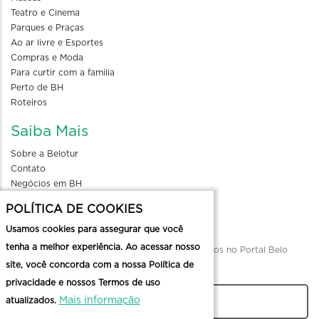
Teatro e Cinema
Parques e Praças
Ao ar livre e Esportes
Compras e Moda
Para curtir com a familia
Perto de BH
Roteiros
Saiba Mais
Sobre a Belotur
Contato
Negócios em BH
Blog
POLÍTICA DE COOKIES
Divulgue seu evento
Usamos cookies para assegurar que você
tenha a melhor experiência. Ao acessar nosso
Envio de informações para divulgação de eventos no Portal Belo
site, você concorda com a nossa Política de
Horizonte
privacidade e nossos Termos de uso
Mais informação
atualizados.
CADASTRAR