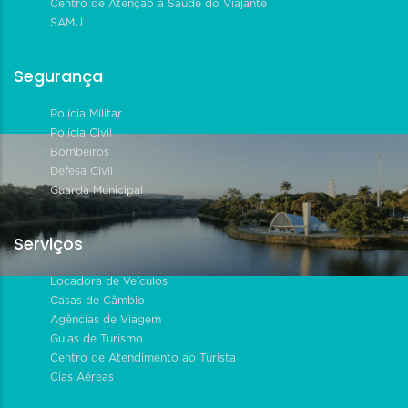
Centro de Atenção à Saúde do Viajante
SAMU
Segurança
Polícia Militar
Polícia Civil
Bombeiros
Defesa Civil
Guarda Municipal
Serviços
Locadora de Veículos
Casas de Câmbio
Agências de Viagem
Guias de Turismo
Centro de Atendimento ao Turista
Cias Aéreas