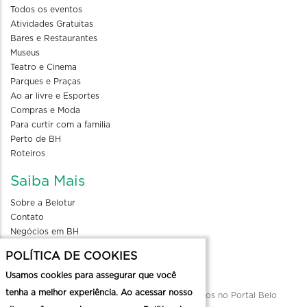
Todos os eventos
Atividades Gratuitas
Bares e Restaurantes
Museus
Teatro e Cinema
Parques e Praças
Ao ar livre e Esportes
Compras e Moda
Para curtir com a familia
Perto de BH
Roteiros
Saiba Mais
Sobre a Belotur
Contato
Negócios em BH
Blog
POLÍTICA DE COOKIES
Divulgue seu evento
Usamos cookies para assegurar que você
tenha a melhor experiência. Ao acessar nosso
Envio de informações para divulgação de eventos no Portal Belo