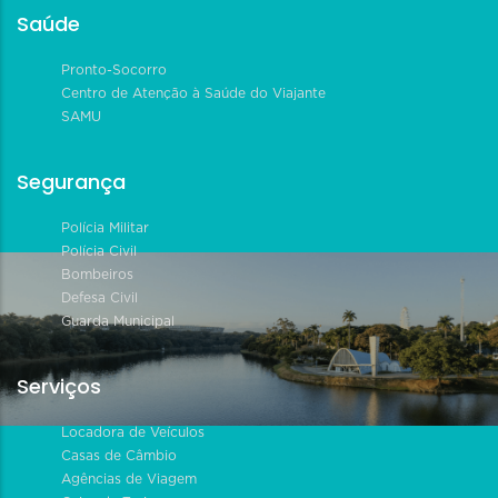
Saúde
Pronto-Socorro
Centro de Atenção à Saúde do Viajante
SAMU
Segurança
Polícia Militar
Polícia Civil
Bombeiros
Defesa Civil
Guarda Municipal
Serviços
Locadora de Veículos
Casas de Câmbio
Agências de Viagem