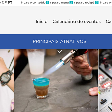
R
DE
PT
Ir para o conteúdo
1
Ir para o menu
2
Ir para o rodapé
3
Ir para o
ES
Início
Calendário de eventos
Ca
Menu
second
Trade
PRINCIPAIS ATRATIVOS