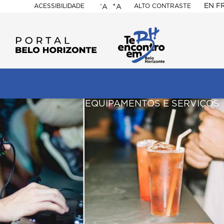
-
+
EN
F
ACESSIBILIDADE
ALTO CONTRASTE
A
A
PORTAL
BELO
HORIZONTE
ação
pal
EQUIPAMENTOS E SERVIÇOS