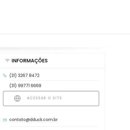
INFORMAÇÕES
(31) 3267 8472
(31) 99771 6669
ACESSAR O SITE
contato@dduck.com.br