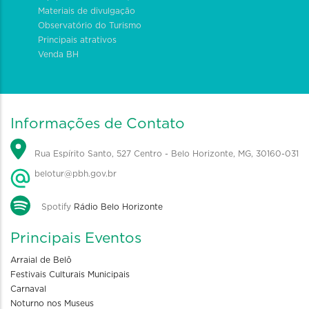
Materiais de divulgação
Observatório do Turismo
Principais atrativos
Venda BH
Informações de Contato
Rua Espírito Santo, 527 Centro - Belo Horizonte, MG, 30160-031
belotur@pbh.gov.br
Spotify
Rádio Belo Horizonte
Principais Eventos
Arraial de Belô
Festivais Culturais Municipais
Carnaval
Noturno nos Museus