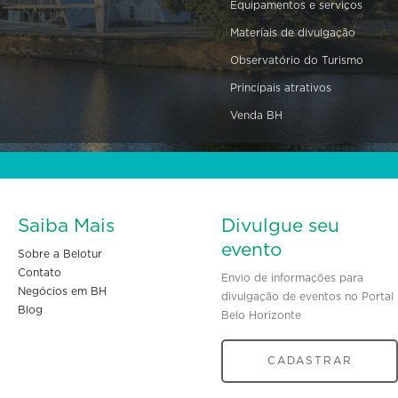
Equipamentos e serviços
Materiais de divulgação
Observatório do Turismo
Principais atrativos
Venda BH
Saiba Mais
Divulgue seu
evento
Sobre a Belotur
Contato
Envio de informações para
Negócios em BH
divulgação de eventos no Portal
Blog
Belo Horizonte
CADASTRAR