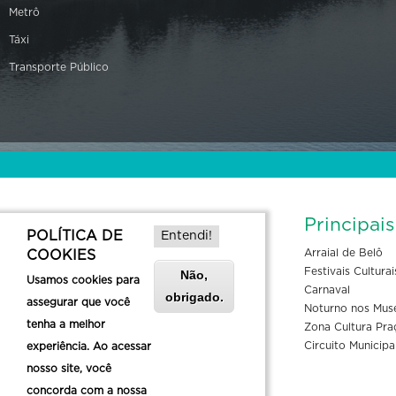
Metrô
Táxi
Transporte Público
Informações de Contato
Principai
POLÍTICA DE
Entendi!
Arraial de Belô
COOKIES
Rua Espírito Santo, 527 Centro - Belo
Festivais Culturai
Não,
Usamos cookies para
Horizonte, MG, 30160-031
Carnaval
obrigado.
assegurar que você
belotur@pbh.gov.br
Noturno nos Mus
tenha a melhor
Zona Cultura Pra
Circuito Municipa
experiência. Ao acessar
Spotify
Rádio Belo Horizonte
nosso site, você
concorda com a nossa