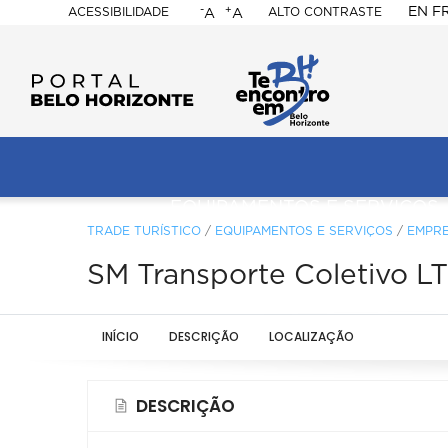
-
+
EN
F
ACESSIBILIDADE
ALTO CONTRASTE
A
A
PORTAL
BELO
HORIZONTE
ação
pal
EQUIPAMENTOS E SERVIÇOS
TRADE TURÍSTICO
/
EQUIPAMENTOS E SERVIÇOS
/
EMPRE
SM Transporte Coletivo L
INÍCIO
DESCRIÇÃO
LOCALIZAÇÃO
DESCRIÇÃO