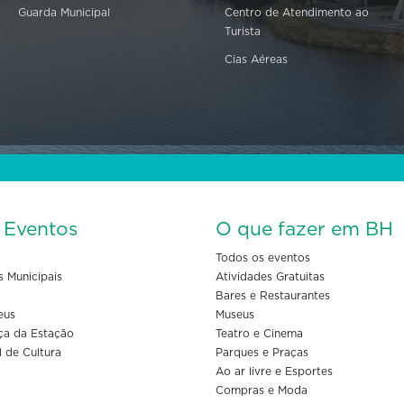
Guarda Municipal
Centro de Atendimento ao
Turista
Cias Aéreas
s Eventos
O que fazer em BH
Todos os eventos
s Municipais
Atividades Gratuitas
Bares e Restaurantes
eus
Museus
ça da Estação
Teatro e Cinema
l de Cultura
Parques e Praças
Ao ar livre e Esportes
Compras e Moda