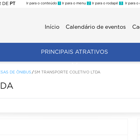
R
DE
PT
Ir para o conteúdo
1
Ir para o menu
2
Ir para o rodapé
3
Ir para o
ES
Início
Calendário de eventos
Ca
Menu
second
Trade
PRINCIPAIS ATRATIVOS
SAS DE ÔNIBUS
SM TRANSPORTE COLETIVO LTDA
TDA