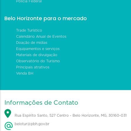
Polícia Federal
Belo Horizonte para o mercado
Trade Turístico
Calendário Anual de Eventos
Doação de mídias
Equipamentos e serviços
Materiais de divulgação
Observatório do Turismo
Principais atrativos
Venda BH
Informações de Contato
Rua Espírito Santo, 527 Centro - Belo Horizonte, MG, 30160-031
belotur@pbh.gov.br