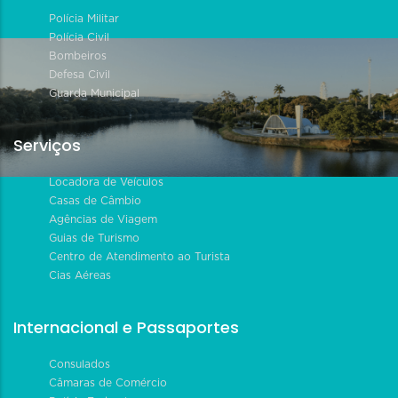
Polícia Militar
Polícia Civil
Bombeiros
Defesa Civil
Guarda Municipal
Serviços
Locadora de Veículos
Casas de Câmbio
Agências de Viagem
Guias de Turismo
Centro de Atendimento ao Turista
Cias Aéreas
Internacional e Passaportes
Consulados
Câmaras de Comércio