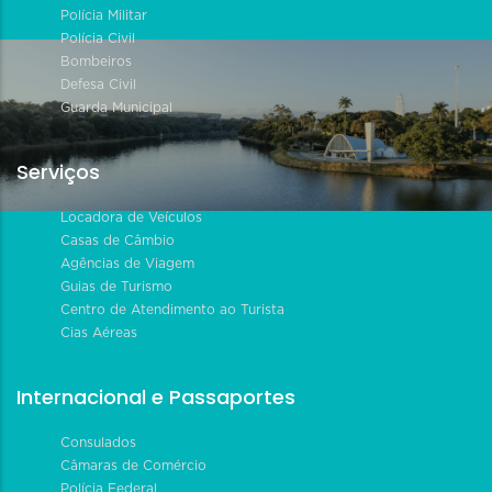
Polícia Militar
Polícia Civil
Bombeiros
Defesa Civil
Guarda Municipal
Serviços
Locadora de Veículos
Casas de Câmbio
Agências de Viagem
Guias de Turismo
Centro de Atendimento ao Turista
Cias Aéreas
Internacional e Passaportes
Consulados
Câmaras de Comércio
Polícia Federal