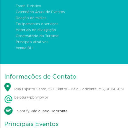
Trade Turístico
Calendário Anual de Eventos
Doação de mídias
Equipamentos e serviços
Materiais de divulgação
Observatório do Turismo
Principais atrativos
Venda BH
Informações de Contato
Rua Espírito Santo, 527 Centro - Belo Horizonte, MG, 30160-031
belotur@pbh.gov.br
Spotify
Rádio Belo Horizonte
Principais Eventos