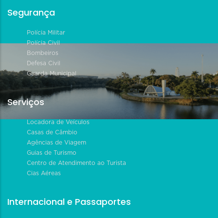
Segurança
Polícia Militar
Polícia Civil
Bombeiros
Defesa Civil
Guarda Municipal
Serviços
Locadora de Veículos
Casas de Câmbio
Agências de Viagem
Guias de Turismo
Centro de Atendimento ao Turista
Cias Aéreas
Internacional e Passaportes