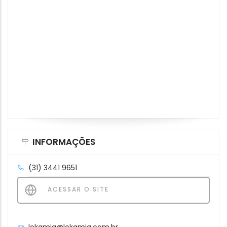
INFORMAÇÕES
(31) 3441 9651
ACESSAR O SITE
lokamig@lokamig.com.br