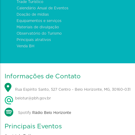
Trade Turístico
Calendário Anual de Eventos
Doação de mídias
Equipamentos e serviços
Materiais de divulgação
Observatório do Turismo
Principais atrativos
Venda BH
Informações de Contato
Rua Espírito Santo, 527 Centro - Belo Horizonte, MG, 30160-031
belotur@pbh.gov.br
Spotify
Rádio Belo Horizonte
Principais Eventos