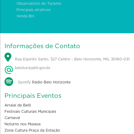
Observatório do Turismo
Principais atrativos
Venda BH
Informações de Contato
Rua Espírito Santo, 527 Centro - Belo Horizonte, MG, 30160-031
belotur@pbh.gov.br
Spotify
Rádio Belo Horizonte
Principais Eventos
Arraial de Belô
Festivais Culturais Municipais
Carnaval
Noturno nos Museus
Zona Cultura Praça da Estação