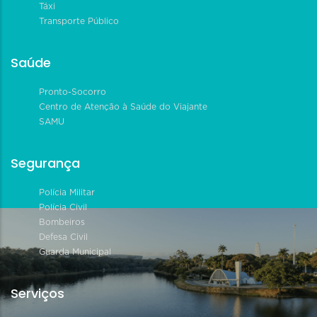
Táxi
Transporte Público
Saúde
Pronto-Socorro
Centro de Atenção à Saúde do Viajante
SAMU
Segurança
Polícia Militar
Polícia Civil
Bombeiros
Defesa Civil
Guarda Municipal
Serviços