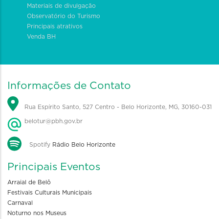
Materiais de divulgação
Observatório do Turismo
Principais atrativos
Venda BH
Informações de Contato
Rua Espírito Santo, 527 Centro - Belo Horizonte, MG, 30160-031
belotur@pbh.gov.br
Spotify
Rádio Belo Horizonte
Principais Eventos
Arraial de Belô
Festivais Culturais Municipais
Carnaval
Noturno nos Museus