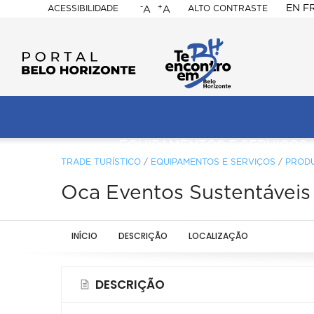
-
+
EN
F
ACESSIBILIDADE
ALTO CONTRASTE
A
A
PORTAL
BELO
HORIZONTE
ação
pal
EQUIPAMENTOS E SERVIÇOS
TRADE TURÍSTICO
/
EQUIPAMENTOS E SERVIÇOS
/
PROD
Oca Eventos Sustentáveis
INÍCIO
DESCRIÇÃO
LOCALIZAÇÃO
DESCRIÇÃO