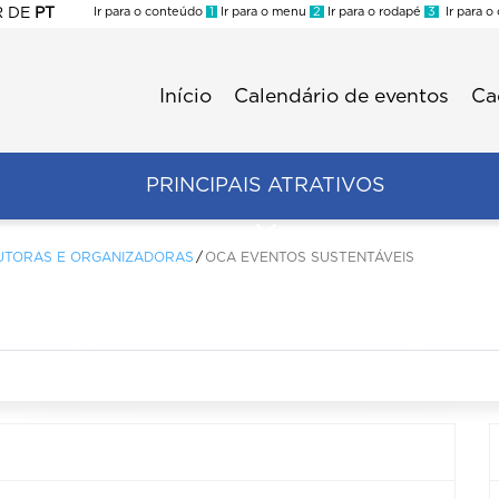
R
DE
PT
Ir para o conteúdo
1
Ir para o menu
2
Ir para o rodapé
3
Ir para o
ES
Início
Calendário de eventos
Ca
Menu
second
Trade
PRINCIPAIS ATRATIVOS
UTORAS E ORGANIZADORAS
OCA EVENTOS SUSTENTÁVEIS