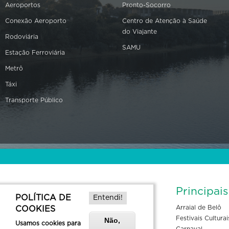
Aeroportos
Pronto-Socorro
Conexão Aeroporto
Centro de Atenção à Saúde
do Viajante
Rodoviária
SAMU
Estação Ferroviária
Metrô
Táxi
Transporte Público
Informações de Contato
Principai
POLÍTICA DE
Entendi!
Arraial de Belô
COOKIES
Rua Espírito Santo, 527 Centro - Belo
Festivais Culturai
Não,
Usamos cookies para
Horizonte, MG, 30160-031