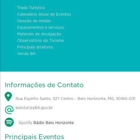
Trade Turístico
Calendário Anual de Eventos
Doação de mídias
Equipamentos e serviços
Materiais de divulgação
Observatório do Turismo
Principais atrativos
Venda BH
Informações de Contato
Rua Espírito Santo, 527 Centro - Belo Horizonte, MG, 30160-031
belotur@pbh.gov.br
Spotify
Rádio Belo Horizonte
Principais Eventos