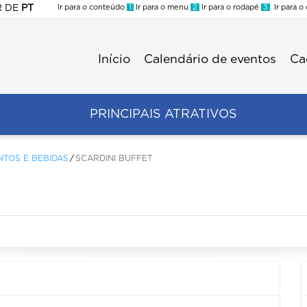
R
DE
PT
Ir para o conteúdo
1
Ir para o menu
2
Ir para o rodapé
3
Ir para o
ES
Início
Calendário de eventos
Ca
Menu
second
Trade
PRINCIPAIS ATRATIVOS
NTOS E BEBIDAS
SCARDINI BUFFET