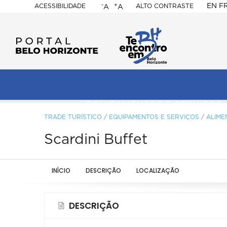
-
+
EN
F
ACESSIBILIDADE
ALTO CONTRASTE
A
A
PORTAL
BELO
HORIZONTE
ação
pal
EQUIPAMENTOS E SERVIÇOS
TRADE TURÍSTICO
/
EQUIPAMENTOS E SERVIÇOS
/
ALIME
Scardini Buffet
INÍCIO
DESCRIÇÃO
LOCALIZAÇÃO
DESCRIÇÃO