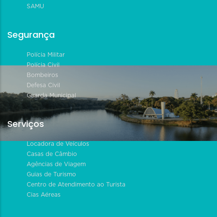
SAMU
Segurança
Polícia Militar
Polícia Civil
Bombeiros
Defesa Civil
Guarda Municipal
Serviços
Locadora de Veículos
Casas de Câmbio
Agências de Viagem
Guias de Turismo
Centro de Atendimento ao Turista
Cias Aéreas