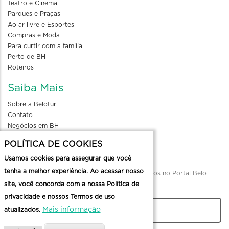
Teatro e Cinema
Parques e Praças
Ao ar livre e Esportes
Compras e Moda
Para curtir com a familia
Perto de BH
Roteiros
Saiba Mais
Sobre a Belotur
Contato
Negócios em BH
Blog
POLÍTICA DE COOKIES
Divulgue seu evento
Usamos cookies para assegurar que você
tenha a melhor experiência. Ao acessar nosso
Envio de informações para divulgação de eventos no Portal Belo
site, você concorda com a nossa Política de
Horizonte
privacidade e nossos Termos de uso
Mais informação
atualizados.
CADASTRAR