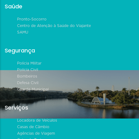
Saúde
Pronto-Socorro
Centro de Atenção à Saúde do Viajante
SAMU
Segurança
Polícia Militar
Polícia Civil
Bombeiros
Defesa Civil
Guarda Municipal
Serviços
Locadora de Veículos
Casas de Câmbio
Agências de Viagem