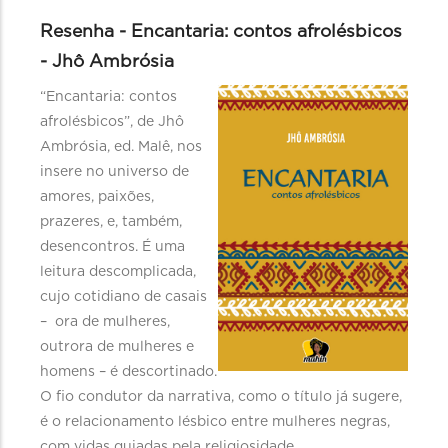
Resenha - Encantaria: contos afrolésbicos
- Jhô Ambrósia
“Encantaria: contos
afrolésbicos”, de Jhô
Ambrósia, ed. Malê, nos
insere no universo de
amores, paixões,
prazeres, e, também,
desencontros. É uma
leitura descomplicada,
cujo cotidiano de casais
– ora de mulheres,
outrora de mulheres e
homens – é descortinado.
O fio condutor da narrativa, como o título já sugere,
é o relacionamento lésbico entre mulheres negras,
com vidas guiadas pela religiosidade