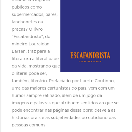
mesmo em lugares
públicos como
supermercados, bares,
lanchonetes ou
praças? O livro
“Escafandrista”, do
mineiro Louraidan
Larsen, traz para a
literatura a literalidade
da vida, mostrando que
o literal pode ser,
também, literário. Prefaciado por Laerte Coutinho,
uma das maiores cartunistas do país, vem com um
humor sempre refinado, além de um jogo de
imagens e palavras que atribuem sentidos ao que se
pode encontrar nas páginas dessa obra: desvela as
histórias orais e as subjetividades do cotidiano das
pessoas comuns.