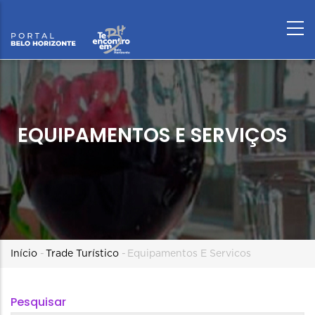
EQUIPAMENTOS E SERVIÇOS
Trilha
Início
-
Trade Turístico
-
Equipamentos E Servicos
de
Pesquisar
navegação