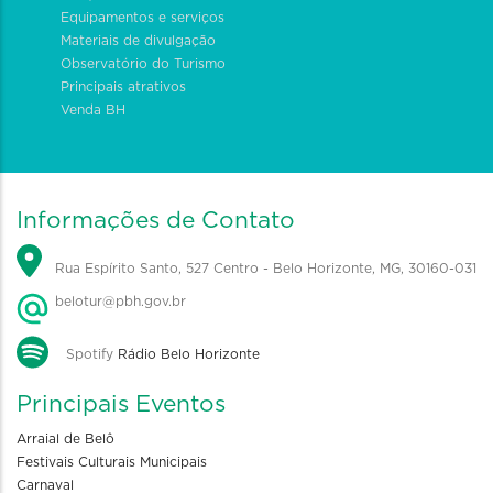
Equipamentos e serviços
Materiais de divulgação
Observatório do Turismo
Principais atrativos
Venda BH
Informações de Contato
Rua Espírito Santo, 527 Centro - Belo Horizonte, MG, 30160-031
belotur@pbh.gov.br
Spotify
Rádio Belo Horizonte
Principais Eventos
Arraial de Belô
Festivais Culturais Municipais
Carnaval