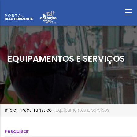
EQUIPAMENTOS E SERVIÇOS
Trilha
Início
-
Trade Turístico
-
Equipamentos E Servicos
de
Pesquisar
navegação