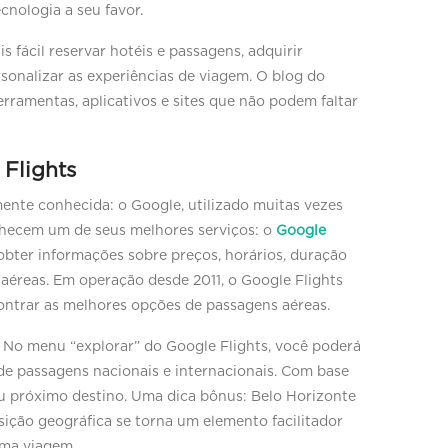
ecnologia a seu favor.
s fácil reservar hotéis e passagens, adquirir
rsonalizar as experiências de viagem. O blog do
erramentas, aplicativos e sites que não podem faltar
 Flights
te conhecida: o Google, utilizado muitas vezes
nhecem um de seus melhores serviços: o
Google
obter informações sobre preços, horários, duração
aéreas. Em operação desde 2011, o Google Flights
ncontrar as melhores opções de passagens aéreas.
l. No menu “explorar” do Google Flights, você poderá
 de passagens nacionais e internacionais. Com base
eu próximo destino. Uma dica bônus: Belo Horizonte
ição geográfica se torna um elemento facilitador
sma viagem.