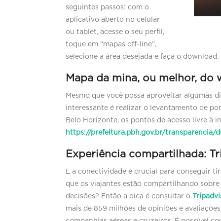
seguintes passos: com o
aplicativo aberto no celular
ou tablet, acesse o seu perfil,
toque em “mapas off-line”,
selecione a área desejada e faça o download.
Mapa da mina, ou melhor, do w
Mesmo que você possa aproveitar algumas di
interessante é realizar o levantamento de pon
Belo Horizonte, os pontos de acesso livre à i
https://prefeitura.pbh.gov.br/transparencia/
Experiência compartilhada: Tr
E a conectividade é crucial para conseguir t
que os viajantes estão compartilhando sobre o
decisões? Então a dica é consultar o
Tripadvi
mais de 859 milhões de opiniões e avaliações
companhias aéreas e cruzeiros. É possível com