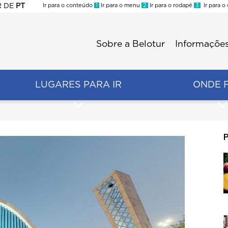
R
DE
PT
Ir para o conteúdo
1
Ir para o menu
2
Ir para o rodapé
3
Ir para o
ES
Sobre a Belotur
Informações
Menu
second
LUGARES PARA IR
ONDE 