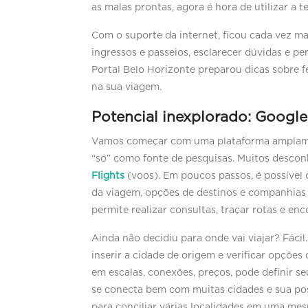
as malas prontas, agora é hora de utilizar a t
Com o suporte da internet, ficou cada vez mai
ingressos e passeios, esclarecer dúvidas e pe
Portal Belo Horizonte preparou dicas sobre f
na sua viagem.
Potencial inexplorado: Google
Vamos começar com uma plataforma amplamen
“só” como fonte de pesquisas. Muitos desco
Flights
(voos). Em poucos passos, é possível 
da viagem, opções de destinos e companhias 
permite realizar consultas, traçar rotas e e
Ainda não decidiu para onde vai viajar? Fáci
inserir a cidade de origem e verificar opções
em escalas, conexões, preços, pode definir s
se conecta bem com muitas cidades e sua pos
para conciliar várias localidades em uma me