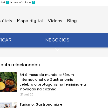
 chat
4
Ir para o VLibras
5
 úteis
Mapa digital
Vídeos
Blog
FICAR
NEGÓCIOS
Posts relacionados
BH à mesa do mundo: o Fórum
Internacional de Gastronomia
celebra o protagonismo feminino e a
inovação na cozinha
21 out 25
Turismo, Gastronomia e