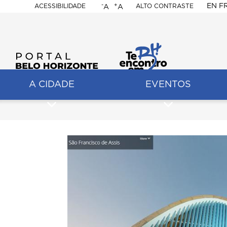
-
+
EN
F
ACESSIBILIDADE
ALTO CONTRASTE
A
A
PORTAL
BELO
HORIZONTE
A CIDADE
EVENTOS
ação
pal