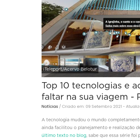
iTeleport/Acervo Belotur
Top 10 tecnologias e 
faltar na sua viagem -
Notícias
/
Criado em: 09 Setembro 2021 - Atuali
A tecnologia mudou o mundo completamente. T
ainda facilitou o planejamento e realização d
último texto no blog
, sabe que essa série fo