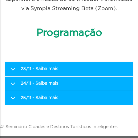
via Sympla Streaming Beta (Zoom).
Programação
23/11 - Saiba mais
24/11 - Saiba mais
25/11 - Saiba mais
Descritivo
4º Seminário Cidades e Destinos Turísticos Inteligentes