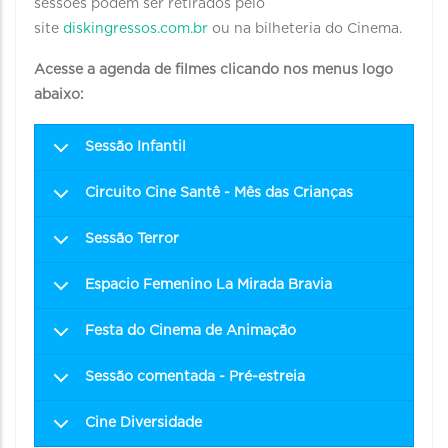
sessões podem ser retirados pelo
site
diskingressos.com.br
ou na bilheteria do Cinema.
Acesse a agenda de filmes clicando nos menus logo
abaixo:
Sessão Infantil
Circuito Cine Santê - Mês das Crianças
Sessão Terror
Espacio Femenino La Mirada Bravia
Festa do Cinema de Animação
Sessão comentada - Pré-estreia
Cine Diversidade