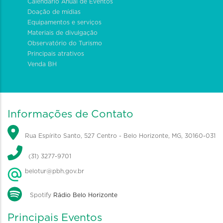
Calendário Anual de Eventos
Doação de mídias
Equipamentos e serviços
Materiais de divulgação
Observatório do Turismo
Principais atrativos
Venda BH
Informações de Contato
Rua Espírito Santo, 527 Centro - Belo Horizonte, MG, 30160-031
(31) 3277-9701
belotur@pbh.gov.br
Spotify
Rádio Belo Horizonte
Principais Eventos