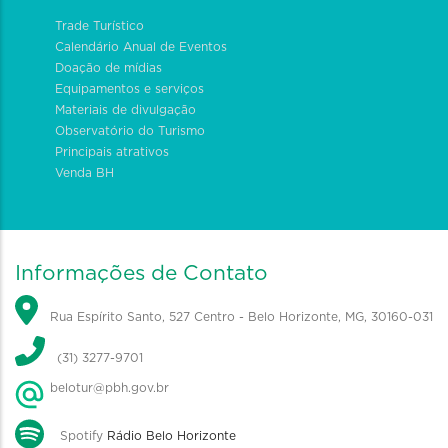
Trade Turístico
Calendário Anual de Eventos
Doação de mídias
Equipamentos e serviços
Materiais de divulgação
Observatório do Turismo
Principais atrativos
Venda BH
Informações de Contato
Rua Espírito Santo, 527 Centro - Belo Horizonte, MG, 30160-031
(31) 3277-9701
belotur@pbh.gov.br
Spotify
Rádio Belo Horizonte