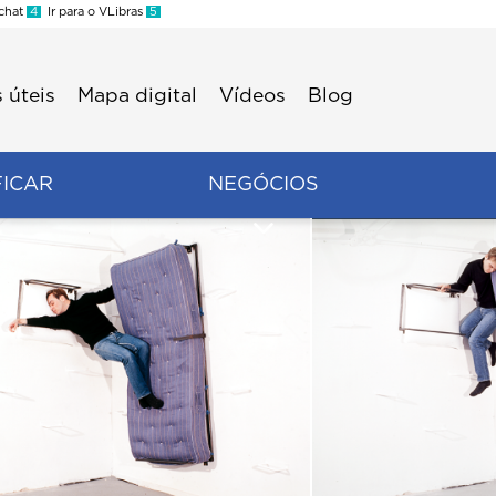
 chat
4
Ir para o VLibras
5
 úteis
Mapa digital
Vídeos
Blog
FICAR
NEGÓCIOS