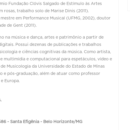
mio Fundação Clóvis Salgado de Estímulo às Artes
 rosas, trabalho solo de Marise Dinis (2011).
, mestre em Performance Musical (UFMG, 2002), doutor
ade de Gent (2011).
 na música e dança, artes e patrimônio a partir de
igitais. Possui dezenas de publicações e trabalhos
cologia e ciências cognitivas da música. Como artista,
e multimídia e computacional para espetáculos, vídeo e
 de Musicologia da Universidade do Estado de Minas
ão e pós-graduação, além de atuar como professor
 e Europa.
rícia Manata
s.
, 586 - Santa Efigênia - Belo Horizonte/MG