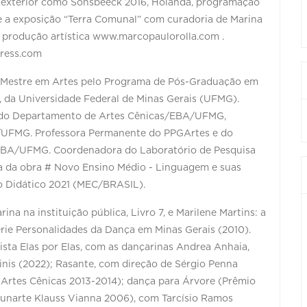
no exterior como Sonsbeeck 2016, Holanda, programação
e a exposição “Terra Comunal” com curadoria de Marina
 produção artística www.marcopaulorolla.com .
press.com
e Mestre em Artes pelo Programa de Pós-Graduação em
, da Universidade Federal de Minas Gerais (UFMG).
a do Departamento de Artes Cênicas/EBA/UFMG,
UFMG. Professora Permanente do PPGArtes e do
a EBA/UFMG. Coordenadora do Laboratório de Pesquisa
a da obra # Novo Ensino Médio - Linguagem e suas
ro Didático 2021 (MEC/BRASIL).
ina na instituição pública, Livro 7, e Marilene Martins: a
rie Personalidades da Dança em Minas Gerais (2010).
sta Elas por Elas, com as dançarinas Andrea Anhaia,
inis (2022); Rasante, com direção de Sérgio Penna
 Artes Cênicas 2013-2014); dança para Árvore (Prêmio
Funarte Klauss Vianna 2006), com Tarcísio Ramos