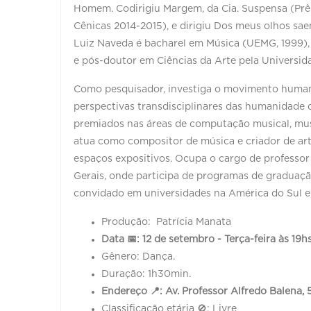
Homem. Codirigiu Margem, da Cia. Suspensa (Prê
Cênicas 2014-2015), e dirigiu Dos meus olhos saem
Luiz Naveda é bacharel em Música (UEMG, 1999)
e pós-doutor em Ciências da Arte pela Universid
Como pesquisador, investiga o movimento humano
perspectivas transdisciplinares das humanidade d
premiados nas áreas de computação musical, musi
atua como compositor de música e criador de art
espaços expositivos. Ocupa o cargo de professor
Gerais, onde participa de programas de graduaç
convidado em universidades na América do Sul e
Produção: Pat
Data 📅: 12 de setembro - Terça-feira às 19h
Gênero: Dança.
Duração: 1h30min.
Endereço 📍: Av. Professor Alfredo Balena
Classificação etária 🚫: Livre