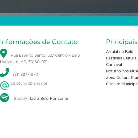
Informações de Contato
Principai
Arraial de Belô
Rua Espírito Santo, 527 Centro - Belo
Festivais Culturai
Horizonte, MG, 30160-031
Carnaval
Noturno nos Mus
(31) 3277-9701
Zona Cultura Pra
belotur@pbh.gov.br
Circuito Municipa
Spotify
Rádio Belo Horizonte