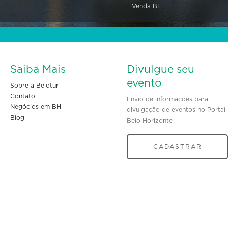
Venda BH
Saiba Mais
Divulgue seu
evento
Sobre a Belotur
Contato
Envio de informações para
Negócios em BH
divulgação de eventos no Portal
Blog
Belo Horizonte
CADASTRAR