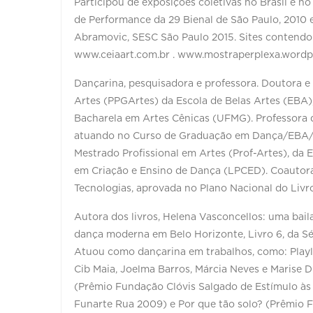
Participou de exposições coletivas no Brasil e 
de Performance da 29 Bienal de São Paulo, 2010 
Abramovic, SESC São Paulo 2015. Sites contendo
www.ceiaart.com.br . www.mostraperplexa.word
Dançarina, pesquisadora e professora. Doutora 
Artes (PPGArtes) da Escola de Belas Artes (EBA)
Bacharela em Artes Cênicas (UFMG). Professor
atuando no Curso de Graduação em Dança/EBA/
Mestrado Profissional em Artes (Prof-Artes), d
em Criação e Ensino de Dança (LPCED). Coautor
Tecnologias, aprovada no Plano Nacional do Liv
Autora dos livros, Helena Vasconcellos: uma bailar
dança moderna em Belo Horizonte, Livro 6, da Sé
Atuou como dançarina em trabalhos, como: Playli
Cib Maia, Joelma Barros, Márcia Neves e Marise D
(Prêmio Fundação Clóvis Salgado de Estímulo às
Funarte Rua 2009) e Por que tão solo? (Prêmio 