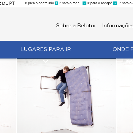
R
DE
PT
Ir para o conteúdo
1
Ir para o menu
2
Ir para o rodapé
3
Ir para o
ES
Sobre a Belotur
Informações
Menu
second
LUGARES PARA IR
ONDE 