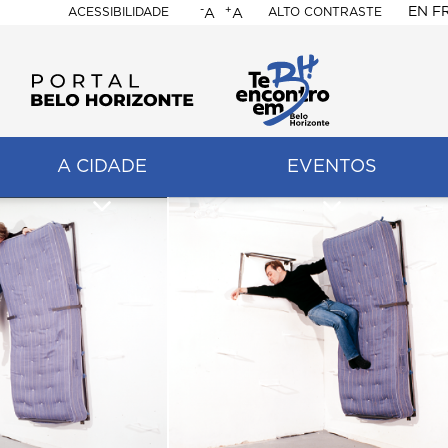
-
+
EN
F
ACESSIBILIDADE
ALTO CONTRASTE
A
A
PORTAL
BELO
HORIZONTE
A CIDADE
EVENTOS
ação
pal