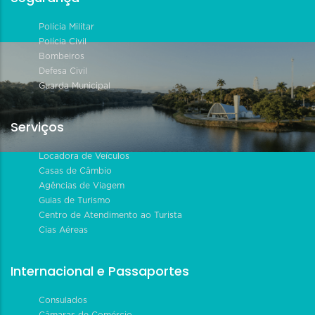
Polícia Militar
Polícia Civil
Bombeiros
Defesa Civil
Guarda Municipal
Serviços
Locadora de Veículos
Casas de Câmbio
Agências de Viagem
Guias de Turismo
Centro de Atendimento ao Turista
Cias Aéreas
Internacional e Passaportes
Consulados
Câmaras de Comércio