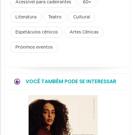
Acessível para cadeirantes
60+
Literatura
Teatro
Cultural
Espetáculos cênicos
Artes Cênicas
Próximos eventos
VOCÊ TAMBÉM PODE SE INTERESSAR
Espetá
Filho 
08/08/20
08/08/202