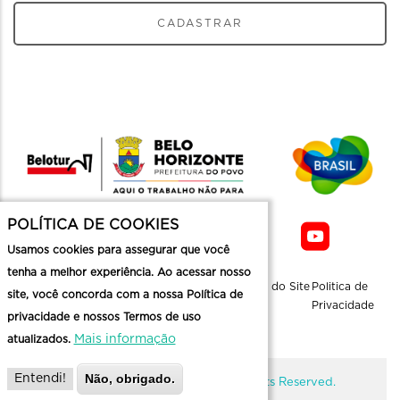
CADASTRAR
POLÍTICA DE COOKIES
Usamos cookies para assegurar que você
tenha a melhor experiência. Ao acessar nosso
Sobre a
Contato
Informaçoes
Mapa do Site
Politica de
site, você concorda com a nossa Política de
Belotur
Üteis
Privacidade
privacidade e nossos Termos de uso
Mais informação
atualizados.
Não, obrigado.
Entendi!
@ Copyright Belotur 2026. All Rights Reserved.