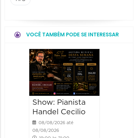
VOCÊ TAMBÉM PODE SE INTERESSAR
Show:
Falasch
Tour"
08/08/20
08/08/202
Show: Pianista
21:00 às 
Handel Cecilio
08/08/2026 até
08/08/2026