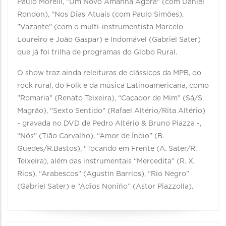
Paulo Morelli, "Um Novo Amanhã Agora" (com Daniel
Rondon), "Nos Dias Atuais (com Paulo Simões),
"Vazante" (com o multi-instrumentista Marcelo
Loureiro e João Gaspar) e Indomável (Gabriel Sater)
que já foi trilha de programas do Globo Rural.
O show traz ainda releituras de clássicos da MPB, do
rock rural, do Folk e da música Latinoamericana, como
"Romaria" (Renato Teixeira), “Caçador de Mim” (Sá/S.
Magrão), "Sexto Sentido" (Rafael Altério/Rita Altério)
- gravada no DVD de Pedro Altério & Bruno Piazza -,
“Nós” (Tião Carvalho), “Amor de Índio” (B.
Guedes/R.Bastos), "Tocando em Frente (A. Sater/R.
Teixeira), além das instrumentais “Mercedita” (R. X.
Rios), “Arabescos” (Agustín Barrios), “Rio Negro”
(Gabriel Sater) e “Adios Noniño” (Astor Piazzolla).