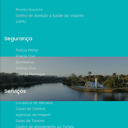
Pronto-Socorro
Centro de Atenção à Saúde do Viajante
SAMU
Segurança
Polícia Militar
Polícia Civil
Bombeiros
Defesa Civil
Guarda Municipal
Serviços
Locadora de Veículos
Casas de Câmbio
Agências de Viagem
Guias de Turismo
Centro de Atendimento ao Turista