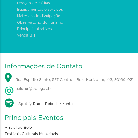
Doação de mídias
Equipamentos e serviços
Materiais de divulgação
Observatório do Turismo
Principais atrativos
Venda BH
Informações de Contato
Rua Espírito Santo, 527 Centro - Belo Horizonte, MG, 30160-031
belotur@pbh.gov.br
Spotify
Rádio Belo Horizonte
Principais Eventos
Arraial de Belô
Festivais Culturais Municipais