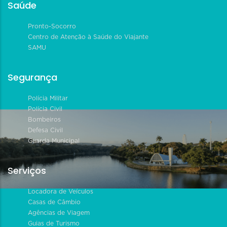
Saúde
Pronto-Socorro
Centro de Atenção à Saúde do Viajante
SAMU
Segurança
Polícia Militar
Polícia Civil
Bombeiros
Defesa Civil
Guarda Municipal
Serviços
Locadora de Veículos
Casas de Câmbio
Agências de Viagem
Guias de Turismo