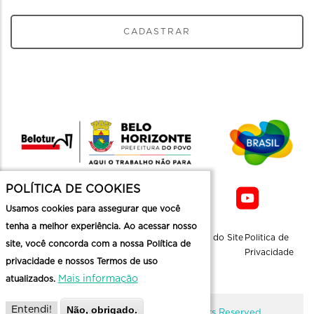
CADASTRAR
POLÍTICA DE COOKIES
Usamos cookies para assegurar que você
tenha a melhor experiência. Ao acessar nosso
Sobre a
Contato
Informaçoes
Mapa do Site
Politica de
site, você concorda com a nossa Política de
Belotur
Üteis
Privacidade
privacidade e nossos Termos de uso
Mais informação
atualizados.
Não, obrigado.
Entendi!
@ Copyright Belotur 2026. All Rights Reserved.