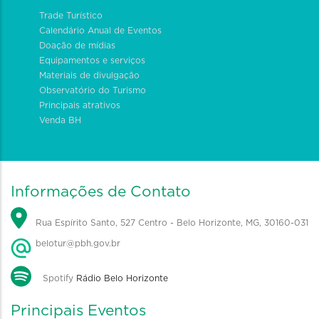
Trade Turístico
Calendário Anual de Eventos
Doação de mídias
Equipamentos e serviços
Materiais de divulgação
Observatório do Turismo
Principais atrativos
Venda BH
Informações de Contato
Rua Espírito Santo, 527 Centro - Belo Horizonte, MG, 30160-031
belotur@pbh.gov.br
Spotify
Rádio Belo Horizonte
Principais Eventos