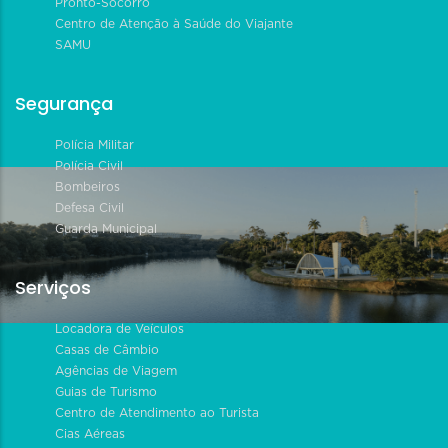
Pronto-Socorro
Centro de Atenção à Saúde do Viajante
SAMU
Segurança
Polícia Militar
Polícia Civil
Bombeiros
Defesa Civil
Guarda Municipal
Serviços
Locadora de Veículos
Casas de Câmbio
Agências de Viagem
Guias de Turismo
Centro de Atendimento ao Turista
Cias Aéreas