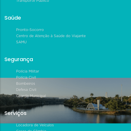
Transporte Público
Saúde
Pronto-Socorro
Centro de Atenção à Saúde do Viajante
SAMU
Segurança
Polícia Militar
Polícia Civil
Bombeiros
Defesa Civil
Guarda Municipal
Serviços
Locadora de Veículos