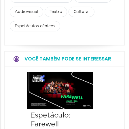
Audiovisual
Teatro
Cultural
Espetáculos cênicos
VOCÊ TAMBÉM PODE SE INTERESSAR
Espetá
“Olymp
06/08/20
06/08/202
20:00 às
Espetáculo:
Farewell