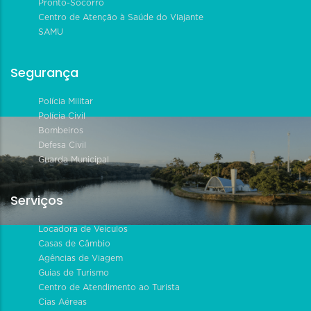
Pronto-Socorro
Centro de Atenção à Saúde do Viajante
SAMU
Segurança
Polícia Militar
Polícia Civil
Bombeiros
Defesa Civil
Guarda Municipal
Serviços
Locadora de Veículos
Casas de Câmbio
Agências de Viagem
Guias de Turismo
Centro de Atendimento ao Turista
Cias Aéreas