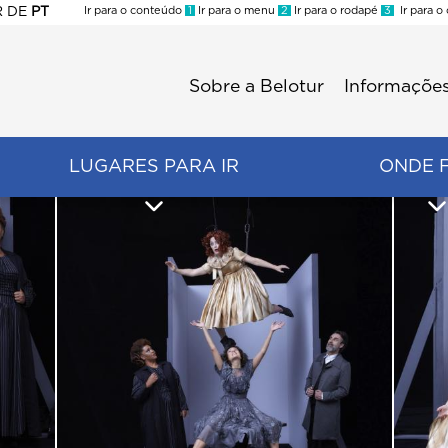
R
DE
PT
Ir para o conteúdo
1
Ir para o menu
2
Ir para o rodapé
3
Ir para o
ES
Sobre a Belotur
Informações
Menu
second
LUGARES PARA IR
ONDE 