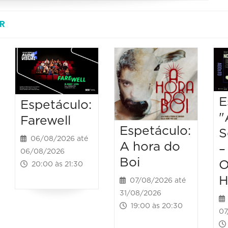
R
E
Espetáculo:
"
Farewell
Espetáculo:
S
06/08/2026 até
A hora do
–
06/08/2026
Boi
O
20:00 às 21:30
H
07/08/2026 até
31/08/2026
19:00 às 20:30
07