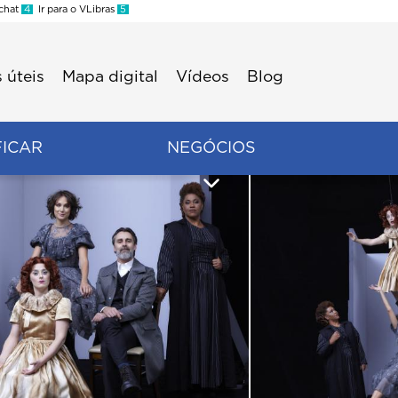
 chat
4
Ir para o VLibras
5
 úteis
Mapa digital
Vídeos
Blog
FICAR
NEGÓCIOS