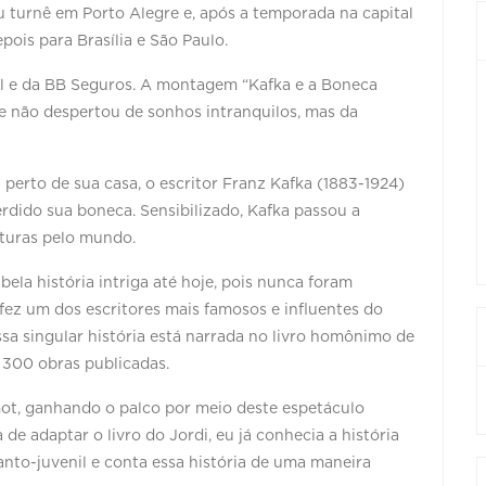
 turnê em Porto Alegre e, após a temporada na capital
pois para Brasília e São Paulo.
l e da BB Seguros. A montagem “Kafka e a Boneca
ue não despertou de sonhos intranquilos, mas da
erto de sua casa, o escritor Franz Kafka (1883-1924)
dido sua boneca. Sensibilizado, Kafka passou a
nturas pelo mundo.
ela história intriga até hoje, pois nunca foram
fez um dos escritores mais famosos e influentes do
sa singular história está narrada no livro homônimo de
e 300 obras publicadas.
imot, ganhando o palco por meio deste espetáculo
e adaptar o livro do Jordi, eu já conhecia a história
fanto-juvenil e conta essa história de uma maneira