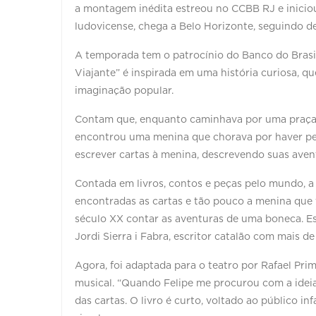
a montagem inédita estreou no CCBB RJ e iniciou
ludovicense, chega a Belo Horizonte, seguindo de
A temporada tem o patrocínio do Banco do Brasi
Viajante” é inspirada em uma história curiosa, q
imaginação popular.
Contam que, enquanto caminhava por uma praça p
encontrou uma menina que chorava por haver per
escrever cartas à menina, descrevendo suas ave
Contada em livros, contos e peças pelo mundo, a b
encontradas as cartas e tão pouco a menina que 
século XX contar as aventuras de uma boneca. Es
Jordi Sierra i Fabra, escritor catalão com mais d
Agora, foi adaptada para o teatro por Rafael Pr
musical. “Quando Felipe me procurou com a ideia d
das cartas. O livro é curto, voltado ao público in