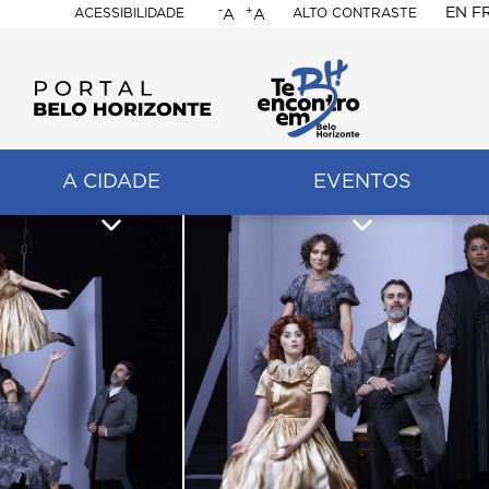
-
+
EN
F
ACESSIBILIDADE
ALTO CONTRASTE
A
A
PORTAL
BELO
HORIZONTE
A CIDADE
EVENTOS
ação
pal