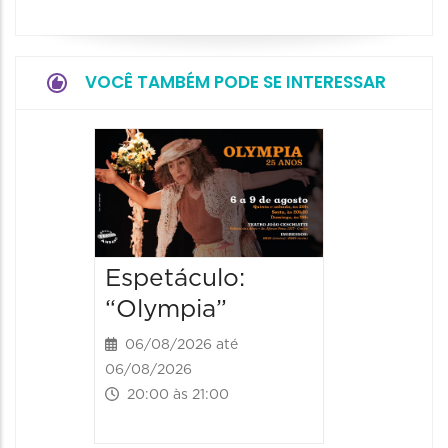
VOCÊ TAMBÉM PODE SE INTERESSAR
Espetá
Farewe
06/08/20
06/08/202
20:00 às
Espetáculo:
“Olympia”
06/08/2026 até
06/08/2026
20:00 às 21:00