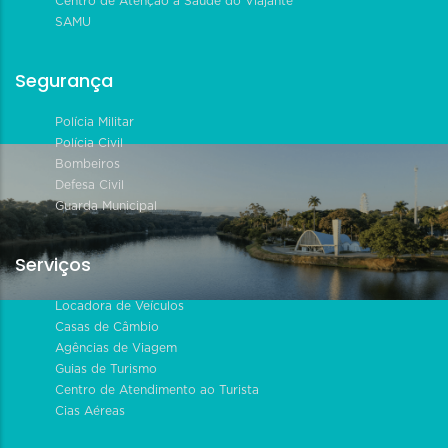
Centro de Atenção à Saúde do Viajante
SAMU
Segurança
Polícia Militar
Polícia Civil
Bombeiros
Defesa Civil
Guarda Municipal
Serviços
Locadora de Veículos
Casas de Câmbio
Agências de Viagem
Guias de Turismo
Centro de Atendimento ao Turista
Cias Aéreas