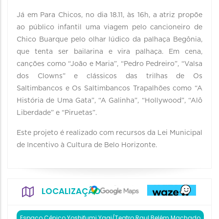
Já em Para Chicos, no dia 18.11, às 16h, a atriz propõe
ao público infantil uma viagem pelo cancioneiro de
Chico Buarque pelo olhar lúdico da palhaça Begônia,
que tenta ser bailarina e vira palhaça. Em cena,
canções como “João e Maria”, “Pedro Pedreiro”, “Valsa
dos Clowns” e clássicos das trilhas de Os
Saltimbancos e Os Saltimbancos Trapalhões como “A
História de Uma Gata”, “A Galinha”, “Hollywood”, “Alô
Liberdade” e “Piruetas”.
Este projeto é realizado com recursos da Lei Municipal
de Incentivo à Cultura de Belo Horizonte.
LOCALIZAÇÃO
Espaço Cênico Yoshifumi Yagi/Teatro Raul Belém Machado