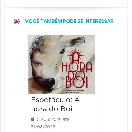
VOCÊ TAMBÉM PODE SE INTERESSAR
Espetá
Obsce
Senhor
Paixão
Hilda H
07/08/20
07/08/202
Espetáculo: A
20:00 às
hora do Boi
07/08/2026 até
31/08/2026