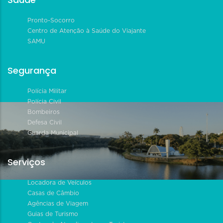
Pronto-Socorro
Centro de Atenção à Saúde do Viajante
SAMU
Segurança
Polícia Militar
Polícia Civil
Bombeiros
Defesa Civil
Guarda Municipal
Serviços
Locadora de Veículos
Casas de Câmbio
Agências de Viagem
Guias de Turismo