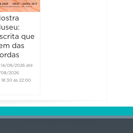
16/08/2026 até
16/08/2026
ostra
Mostr
09:00 às 17:00
useu:
Museu
scrita que
Escrit
em das
vem d
ordas
borda
14/08/2026 até
21/08/2
/08/2026
21/08/202
18:30 às 22:00
18:30 às