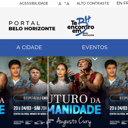
-
+
EN
F
ACESSIBILIDADE
ALTO CONTRASTE
A
A
PORTAL
BELO
HORIZONTE
A CIDADE
EVENTOS
ação
pal