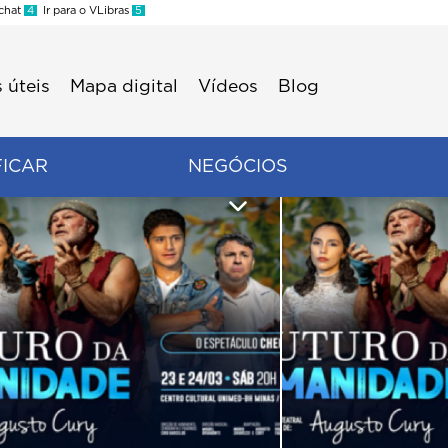
 chat
4
Ir para o VLibras
5
 úteis
Mapa digital
Vídeos
Blog
FICAR
NEGÓCIOS