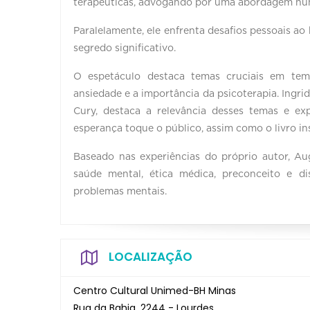
terapêuticas, advogando por uma abordagem hum
Paralelamente, ele enfrenta desaﬁos pessoais a
segredo signiﬁcativo.
O espetáculo destaca temas cruciais em tem
ansiedade e a importância da psicoterapia. Ingri
Cury, destaca a relevância desses temas e ex
esperança toque o público, assim como o livro in
Baseado nas experiências do próprio autor, 
saúde mental, ética médica, preconceito e d
problemas mentais.
LOCALIZAÇÃO
Centro Cultural Unimed-BH Minas
Rua da Bahia, 2244 - Lourdes