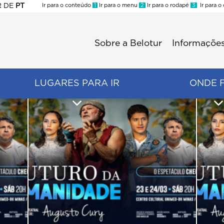
R
DE
PT
Ir para o conteúdo
1
Ir para o menu
2
Ir para o rodapé
3
Ir para o
ES
Sobre a Belotur
Informações
Menu
second
LUGARES PARA IR
ONDE 