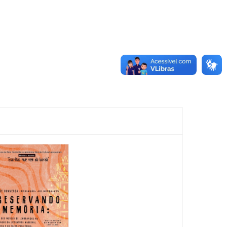
Feira
Encantaria
&
Piquenique
Literário