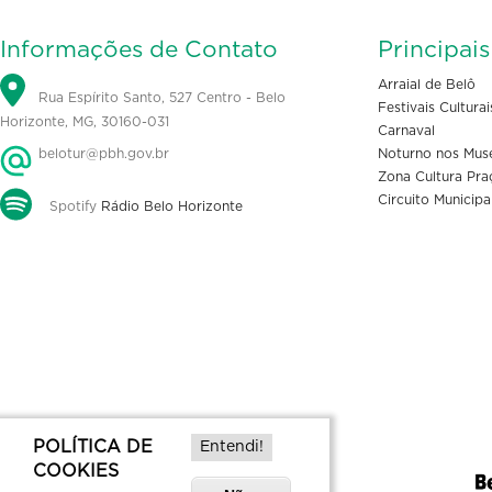
Informações de Contato
Principai
Arraial de Belô
Rua Espírito Santo, 527 Centro - Belo
Festivais Culturai
Horizonte, MG, 30160-031
Carnaval
belotur@pbh.gov.br
Noturno nos Mus
Zona Cultura Pra
Circuito Municipa
Spotify
Rádio Belo Horizonte
POLÍTICA DE
Entendi!
COOKIES