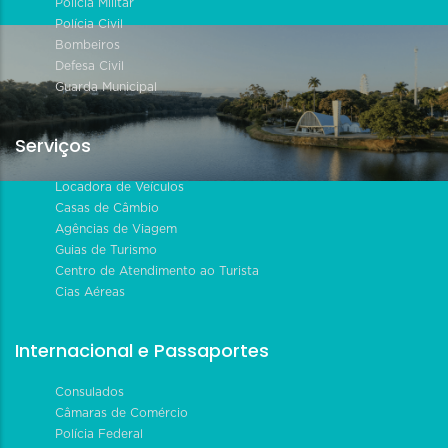
Polícia Militar
Polícia Civil
Bombeiros
Defesa Civil
Guarda Municipal
Serviços
Locadora de Veículos
Casas de Câmbio
Agências de Viagem
Guias de Turismo
Centro de Atendimento ao Turista
Cias Aéreas
Internacional e Passaportes
Consulados
Câmaras de Comércio
Polícia Federal