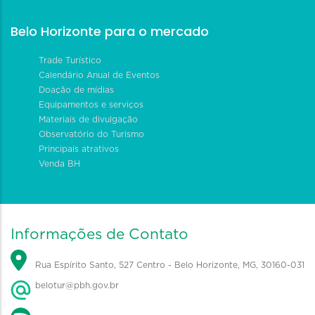
Belo Horizonte para o mercado
Trade Turístico
Calendário Anual de Eventos
Doação de mídias
Equipamentos e serviços
Materiais de divulgação
Observatório do Turismo
Principais atrativos
Venda BH
Informações de Contato
Rua Espírito Santo, 527 Centro - Belo Horizonte, MG, 30160-031
belotur@pbh.gov.br