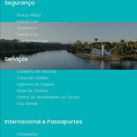
Segurança
Polícia Militar
Polícia Civil
Bombeiros
Defesa Civil
Guarda Municipal
Serviços
Locadora de Veículos
Casas de Câmbio
Agências de Viagem
Guias de Turismo
Centro de Atendimento ao Turista
Cias Aéreas
Internacional e Passaportes
Consulados