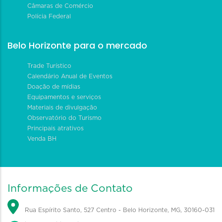
Câmaras de Comércio
Polícia Federal
Belo Horizonte para o mercado
Trade Turístico
Calendário Anual de Eventos
Doação de mídias
Equipamentos e serviços
Materiais de divulgação
Observatório do Turismo
Principais atrativos
Venda BH
Informações de Contato
Rua Espírito Santo, 527 Centro - Belo Horizonte, MG, 30160-031