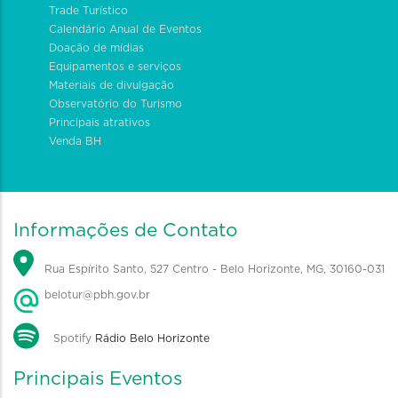
Trade Turístico
Calendário Anual de Eventos
Doação de mídias
Equipamentos e serviços
Materiais de divulgação
Observatório do Turismo
Principais atrativos
Venda BH
Informações de Contato
Rua Espírito Santo, 527 Centro - Belo Horizonte, MG, 30160-031
belotur@pbh.gov.br
Spotify
Rádio Belo Horizonte
Principais Eventos