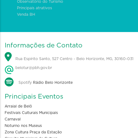
Observatório do Turismo
Principais atrativos
Venda BH
Informações de Contato
Rua Espírito Santo, 527 Centro - Belo Horizonte, MG, 30160-031
belotur@pbh.gov.br
Spotify
Rádio Belo Horizonte
Principais Eventos
Arraial de Belô
Festivais Culturais Municipais
Carnaval
Noturno nos Museus
Zona Cultura Praça da Estação