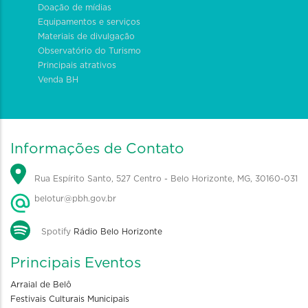
Doação de mídias
Equipamentos e serviços
Materiais de divulgação
Observatório do Turismo
Principais atrativos
Venda BH
Informações de Contato
Rua Espírito Santo, 527 Centro - Belo Horizonte, MG, 30160-031
belotur@pbh.gov.br
Spotify
Rádio Belo Horizonte
Principais Eventos
Arraial de Belô
Festivais Culturais Municipais