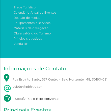
Trade Turístico
Calendário Anual de Eventos
Doação de mídias
Equipamentos e serviços
Materiais de divulgação
Observatório do Turismo
Principais atrativos
Venda BH
Informações de Contato
Rua Espírito Santo, 527 Centro - Belo Horizonte, MG, 30160-031
belotur@pbh.gov.br
Spotify
Rádio Belo Horizonte
Principais Eventos