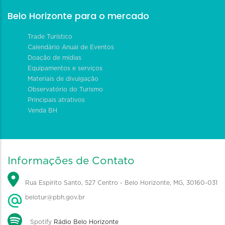
Belo Horizonte para o mercado
Trade Turístico
Calendário Anual de Eventos
Doação de mídias
Equipamentos e serviços
Materiais de divulgação
Observatório do Turismo
Principais atrativos
Venda BH
Informações de Contato
Rua Espírito Santo, 527 Centro - Belo Horizonte, MG, 30160-031
belotur@pbh.gov.br
Spotify
Rádio Belo Horizonte