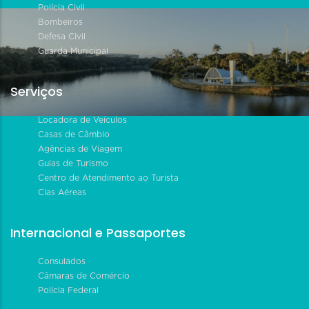
Polícia Civil
Bombeiros
Defesa Civil
Guarda Municipal
Serviços
Locadora de Veículos
Casas de Câmbio
Agências de Viagem
Guias de Turismo
Centro de Atendimento ao Turista
Cias Aéreas
Internacional e Passaportes
Consulados
Câmaras de Comércio
Polícia Federal