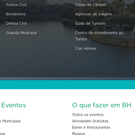
Polícia Civil
Casas de Câmbio
Bombeiros
Agências de Viagem
Defesa Civil
Guias de Turismo
Guarda Municipal
Centro de Atendimento ao
Turista
Cias Aéreas
s Eventos
O que fazer em BH
Todos os eventos
s Municipais
Atividades Gratuitas
Bares e Restaurantes
eus
Museus