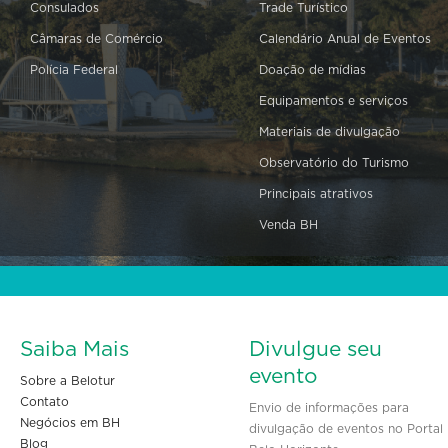
Consulados
Trade Turístico
Câmaras de Comércio
Calendário Anual de Eventos
Polícia Federal
Doação de mídias
Equipamentos e serviços
Materiais de divulgação
Observatório do Turismo
Principais atrativos
Venda BH
Saiba Mais
Divulgue seu
evento
Sobre a Belotur
Contato
Envio de informações para
Negócios em BH
divulgação de eventos no Portal
Blog