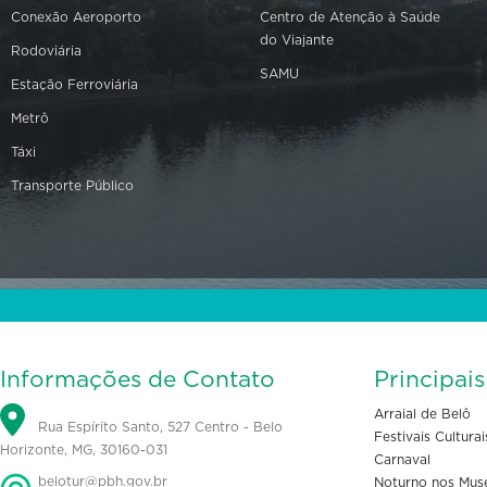
Conexão Aeroporto
Centro de Atenção à Saúde
do Viajante
Rodoviária
SAMU
Estação Ferroviária
Metrô
Táxi
Transporte Público
Informações de Contato
Principai
Arraial de Belô
Rua Espírito Santo, 527 Centro - Belo
Festivais Culturai
Horizonte, MG, 30160-031
Carnaval
belotur@pbh.gov.br
Noturno nos Mus