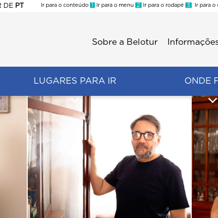
R
DE
PT
Ir para o conteúdo
1
Ir para o menu
2
Ir para o rodapé
3
Ir para o
ES
Sobre a Belotur
Informações
Menu
second
LUGARES PARA IR
ONDE 