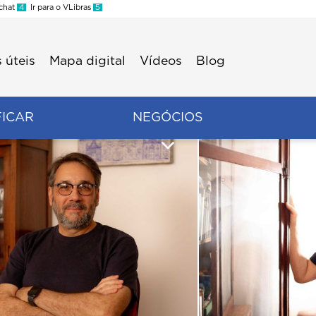
 chat
4
Ir para o VLibras
5
 úteis
Mapa digital
Vídeos
Blog
FICAR
NEGÓCIOS