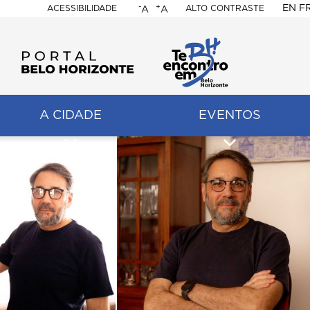
-
+
EN
F
ACESSIBILIDADE
ALTO CONTRASTE
A
A
PORTAL
BELO
HORIZONTE
A CIDADE
EVENTOS
ação
pal