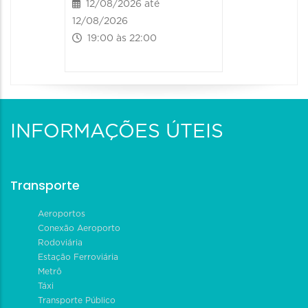
12/08/2026 até
13/08/20
12/08/2026
13/08/2026
19:00 às 22:00
09:00 às
INFORMAÇÕES ÚTEIS
Transporte
Aeroportos
Conexão Aeroporto
Rodoviária
Estação Ferroviária
Metrô
Táxi
Transporte Público