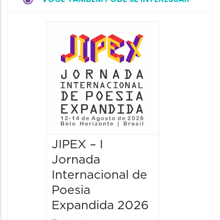
JIPEX – I
JIPEX –
Jornada
Jorna
Internacional de
Intern
Poesia
Poesia
Expandida 2026
Expan