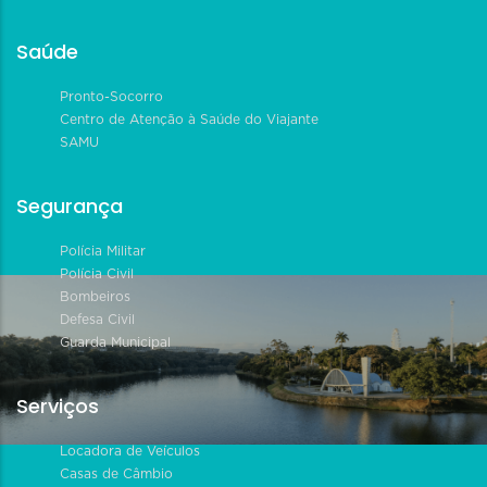
Saúde
Pronto-Socorro
Centro de Atenção à Saúde do Viajante
SAMU
Segurança
Polícia Militar
Polícia Civil
Bombeiros
Defesa Civil
Guarda Municipal
Serviços
Locadora de Veículos
Casas de Câmbio