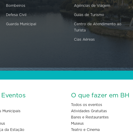
Bombeiros
Agências de Viagem
Defesa Civil
Guias de Turismo
Guarda Municipal
Centro de Atendimento ao
Turista
Cias Aéreas
s Eventos
O que fazer em BH
Todos os eventos
s Municipais
Atividades Gratuitas
Bares e Restaurantes
eus
Museus
ça da Estação
Teatro e Cinema