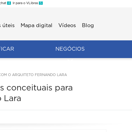
 chat
4
Ir para o VLibras
5
 úteis
Mapa digital
Vídeos
Blog
FICAR
NEGÓCIOS
 COM O ARQUITETO FERNANDO LARA
 conceituais para
o Lara