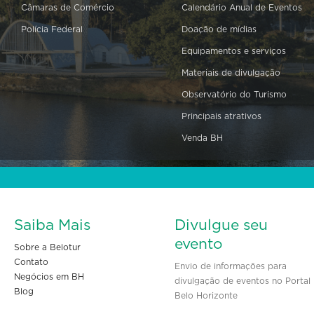
Câmaras de Comércio
Calendário Anual de Eventos
Polícia Federal
Doação de mídias
Equipamentos e serviços
Materiais de divulgação
Observatório do Turismo
Principais atrativos
Venda BH
Saiba Mais
Divulgue seu
evento
Sobre a Belotur
Contato
Envio de informações para
Negócios em BH
divulgação de eventos no Portal
Blog
Belo Horizonte