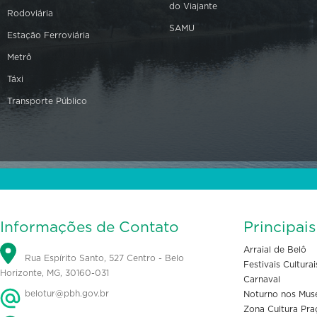
do Viajante
Rodoviária
SAMU
Estação Ferroviária
Metrô
Táxi
Transporte Público
Informações de Contato
Principai
Arraial de Belô
Rua Espírito Santo, 527 Centro - Belo
Festivais Culturai
Horizonte, MG, 30160-031
Carnaval
belotur@pbh.gov.br
Noturno nos Mus
Zona Cultura Pra