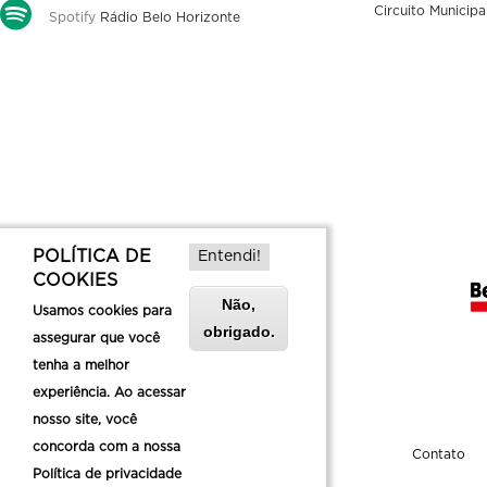
Circuito Municipa
Spotify
Rádio Belo Horizonte
POLÍTICA DE
Entendi!
COOKIES
Não,
Usamos cookies para
obrigado.
assegurar que você
tenha a melhor
experiência. Ao acessar
nosso site, você
concorda com a nossa
Sobre a Belotur
Contato
Política de privacidade