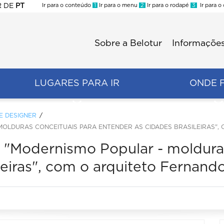
R
DE
PT
Ir para o conteúdo
1
Ir para o menu
2
Ir para o rodapé
3
Ir para o
ES
Sobre a Belotur
Informações
Menu
second
LUGARES PARA IR
ONDE 
E DESIGNER
OLDURAS CONCEITUAIS PARA ENTENDER AS CIDADES BRASILEIRAS",
"Modernismo Popular - molduras
leiras", com o arquiteto Fernand