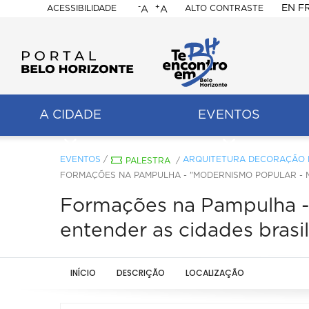
-
+
EN
F
ACESSIBILIDADE
ALTO CONTRASTE
A
A
PORTAL
BELO
HORIZONTE
A CIDADE
EVENTOS
ação
pal
EVENTOS
/
ARQUITETURA DECORAÇÃO 
PALESTRA
/
FORMAÇÕES NA PAMPULHA - "MODERNISMO POPULAR - M
Formações na Pampulha - 
entender as cidades brasi
INÍCIO
DESCRIÇÃO
LOCALIZAÇÃO