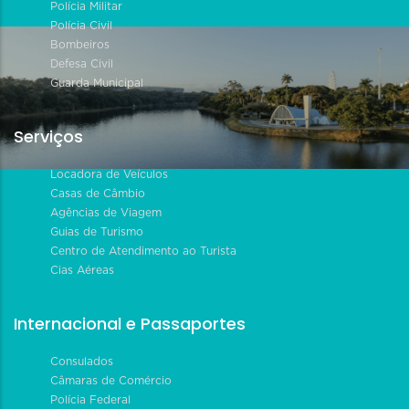
Polícia Militar
Polícia Civil
Bombeiros
Defesa Civil
Guarda Municipal
Serviços
Locadora de Veículos
Casas de Câmbio
Agências de Viagem
Guias de Turismo
Centro de Atendimento ao Turista
Cias Aéreas
Internacional e Passaportes
Consulados
Câmaras de Comércio
Polícia Federal