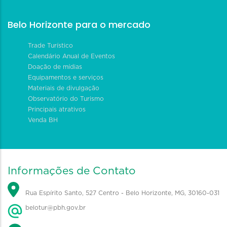
Belo Horizonte para o mercado
Trade Turístico
Calendário Anual de Eventos
Doação de mídias
Equipamentos e serviços
Materiais de divulgação
Observatório do Turismo
Principais atrativos
Venda BH
Informações de Contato
Rua Espírito Santo, 527 Centro - Belo Horizonte, MG, 30160-031
belotur@pbh.gov.br