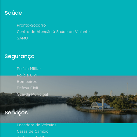
Saúde
Pronto-Socorro
Centro de Atenção à Saúde do Viajante
SAMU
Segurança
Polícia Militar
Polícia Civil
Bombeiros
Defesa Civil
Guarda Municipal
Serviços
Locadora de Veículos
Casas de Câmbio