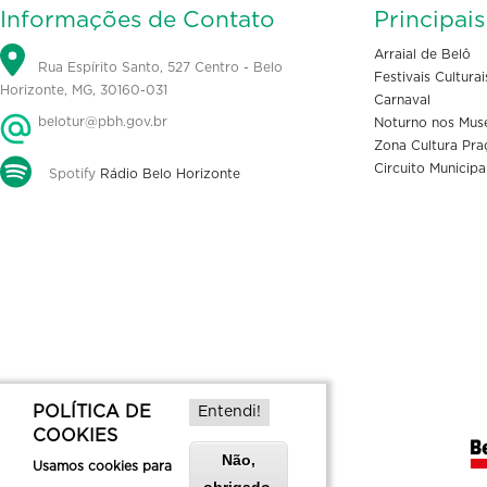
Informações de Contato
Principai
Arraial de Belô
Rua Espírito Santo, 527 Centro - Belo
Festivais Culturai
Horizonte, MG, 30160-031
Carnaval
belotur@pbh.gov.br
Noturno nos Mus
Zona Cultura Pra
Circuito Municipa
Spotify
Rádio Belo Horizonte
POLÍTICA DE
Entendi!
COOKIES
Não,
Usamos cookies para