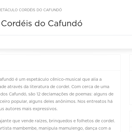
PETÁCULO CORDÉIS DO CAFUNDÓ
o Cordéis do Cafundó
afundó é um espetáculo cênico-musical que alia a
ade através da literatura de cordel. Com cerca de uma
 dos Cafundó, são 12 declamações de poemas: alguns de
ceiro popular, alguns deles anônimos. Nos entreatos há
us autores mais expressivos.
jante que vende raízes, brinquedos e folhetos de cordel.
 artista mambembe, manipula mamulengo, dança com a