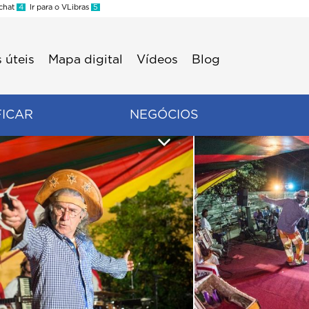
 chat
4
Ir para o VLibras
5
 úteis
Mapa digital
Vídeos
Blog
FICAR
NEGÓCIOS