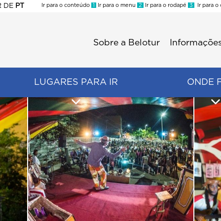
R
DE
PT
Ir para o conteúdo
1
Ir para o menu
2
Ir para o rodapé
3
Ir para o
ES
Sobre a Belotur
Informações
Menu
second
LUGARES PARA IR
ONDE 