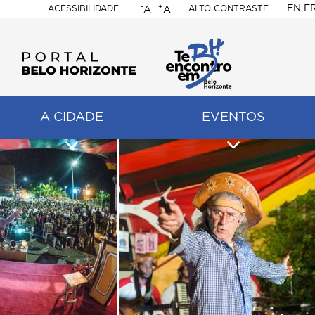
-
+
EN
F
ACESSIBILIDADE
ALTO CONTRASTE
A
A
PORTAL
BELO
HORIZONTE
A CIDADE
EVENTOS
ação
pal