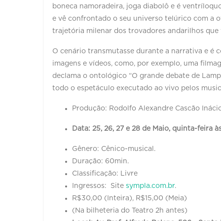
boneca namoradeira, joga diabolô e é ventríloqu
e vê confrontado o seu universo telúrico com a 
trajetória milenar dos trovadores andarilhos que 
O cenário transmutasse durante a narrativa e é 
imagens e vídeos, como, por exemplo, uma fil
declama o ontológico “O grande debate de Lamp
todo o espetáculo executado ao vivo pelos music
Produção: Rodolfo Alexandre Cascão Inácio
Data: 25, 26, 27 e 28 de Maio, q
uinta-feira 
Gênero: Cênico-musical.
Duração: 60min.
Classificação: Livre
Ingressos: Site
sympla.com.br
.
R$30,00 (Inteira), R$15,00 (Meia)
(Na bilheteria do Teatro 2h antes)