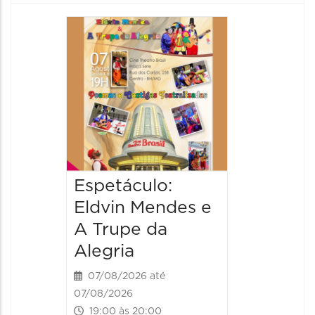
Pinóqu
Especi
pais
08/08/20
08/08/202
17:00 às 
Espetáculo:
Eldvin Mendes e
A Trupe da
Alegria
07/08/2026 até
07/08/2026
19:00 às 20:00