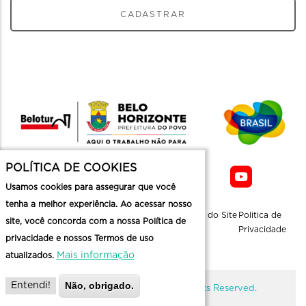
CADASTRAR
POLÍTICA DE COOKIES
Usamos cookies para assegurar que você
tenha a melhor experiência. Ao acessar nosso
Sobre a
Contato
Informaçoes
Mapa do Site
Politica de
site, você concorda com a nossa Política de
Belotur
Üteis
Privacidade
privacidade e nossos Termos de uso
Mais informação
atualizados.
Não, obrigado.
Entendi!
@ Copyright Belotur 2026. All Rights Reserved.