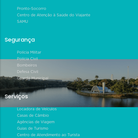
Pronto-Socorro
Centro de Atenção à Saúde do Viajante
SAMU
Segurança
Polícia Militar
Polícia Civil
Bombeiros
Defesa Civil
Guarda Municipal
Serviços
Locadora de Veículos
Casas de Câmbio
Agências de Viagem
Guias de Turismo
Centro de Atendimento ao Turista